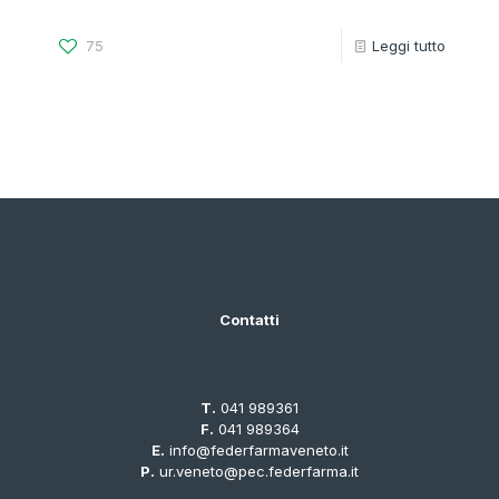
75
Leggi tutto
Contatti
T.
041 989361
F.
041 989364
E.
info@federfarmaveneto.it
P.
ur.veneto@pec.federfarma.it