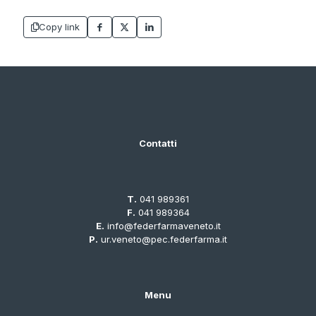
Copy link
Contatti
T.
041 989361
F.
041 989364
E.
info@federfarmaveneto.it
P.
ur.veneto@pec.federfarma.it
Menu