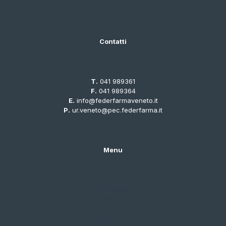
Contatti
T.
041 989361
F.
041 989364
E.
info@federfarmaveneto.it
P.
ur.veneto@pec.federfarma.it
Menu
> CHI SIAMO
> ORGANIZZAZIONE
> SERVIZI OFFERTI
> NEWS