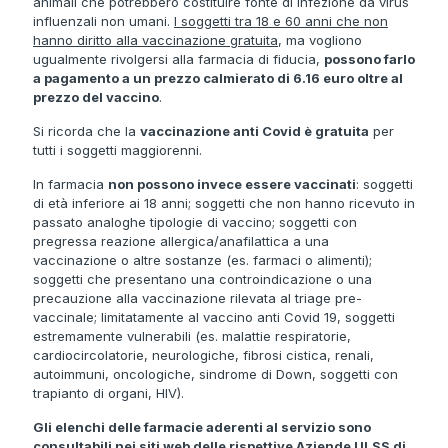
animali che potrebbero costituire fonte di infezione da virus
influenzali non umani.
I soggetti tra 18 e 60 anni che non
hanno diritto alla vaccinazione gratuita
, ma vogliono
ugualmente rivolgersi alla farmacia di fiducia,
possono farlo
a pagamento a un prezzo calmierato di 6.16 euro oltre al
prezzo del vaccino
.
Si ricorda che la
vaccinazione anti Covid è gratuita
per
tutti i soggetti maggiorenni.
In farmacia
non possono invece essere vaccinati
: soggetti
di età inferiore ai 18 anni; soggetti che non hanno ricevuto in
passato analoghe tipologie di vaccino; soggetti con
pregressa reazione allergica/anafilattica a una
vaccinazione o altre sostanze (es. farmaci o alimenti);
soggetti che presentano una controindicazione o una
precauzione alla vaccinazione rilevata al triage pre-
vaccinale; limitatamente al vaccino anti Covid 19, soggetti
estremamente vulnerabili (es. malattie respiratorie,
cardiocircolatorie, neurologiche, fibrosi cistica, renali,
autoimmuni, oncologiche, sindrome di Down, soggetti con
trapianto di organi, HIV).
Gli elenchi delle farmacie aderenti al servizio sono
consultabili nei siti web delle rispettive Aziende ULSS di