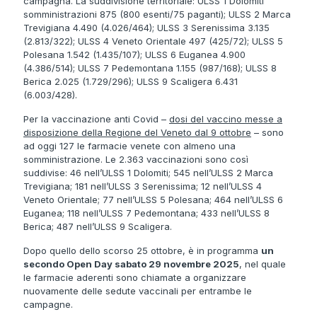
campagna. La suddivisione territoriale: ULSS 1 Dolomiti
somministrazioni 875 (800 esenti/75 paganti); ULSS 2 Marca
Trevigiana 4.490 (4.026/464); ULSS 3 Serenissima 3.135
(2.813/322); ULSS 4 Veneto Orientale 497 (425/72); ULSS 5
Polesana 1.542 (1.435/107); ULSS 6 Euganea 4.900
(4.386/514); ULSS 7 Pedemontana 1.155 (987/168); ULSS 8
Berica 2.025 (1.729/296); ULSS 9 Scaligera 6.431
(6.003/428).
Per la vaccinazione anti Covid –
dosi del vaccino messe a
disposizione della Regione del Veneto dal 9 ottobre
– sono
ad oggi 127 le farmacie venete con almeno una
somministrazione. Le 2.363 vaccinazioni sono così
suddivise: 46 nell’ULSS 1 Dolomiti; 545 nell’ULSS 2 Marca
Trevigiana; 181 nell’ULSS 3 Serenissima; 12 nell’ULSS 4
Veneto Orientale; 77 nell’ULSS 5 Polesana; 464 nell’ULSS 6
Euganea; 118 nell’ULSS 7 Pedemontana; 433 nell’ULSS 8
Berica; 487 nell’ULSS 9 Scaligera.
Dopo quello dello scorso 25 ottobre, è in programma
un
secondo Open Day sabato 29 novembre 2025
, nel quale
le farmacie aderenti sono chiamate a organizzare
nuovamente delle sedute vaccinali per entrambe le
campagne.