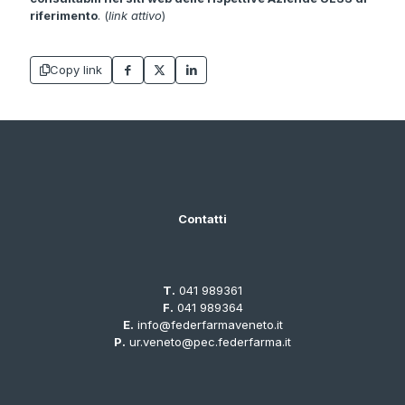
riferimento
.
(
link attivo
)
Copy link
Contatti
T.
041 989361
F.
041 989364
E.
info@federfarmaveneto.it
P.
ur.veneto@pec.federfarma.it