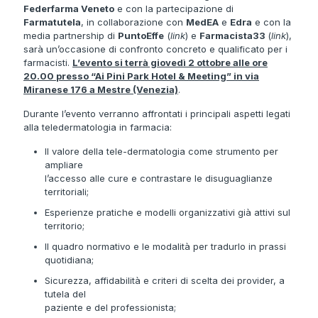
Federfarma Veneto
e con la partecipazione di
Farmatutela
, in collaborazione con
MedEA
e
Edra
e con la
media partnership di
PuntoEffe
(
link
) e
Farmacista33
(
link
),
sarà un’occasione di confronto concreto e qualificato per i
farmacisti.
L’evento si terrà giovedì 2 ottobre alle ore
20.00 presso “Ai Pini Park Hotel & Meeting” in via
Miranese 176 a Mestre (Venezia)
.
Durante l’evento verranno affrontati i principali aspetti legati
alla teledermatologia in farmacia:
Il valore della tele-dermatologia come strumento per
ampliare
l’accesso alle cure e contrastare le disuguaglianze
territoriali;
Esperienze pratiche e modelli organizzativi già attivi sul
territorio;
Il quadro normativo e le modalità per tradurlo in prassi
quotidiana;
Sicurezza, affidabilità e criteri di scelta dei provider, a
tutela del
paziente e del professionista;