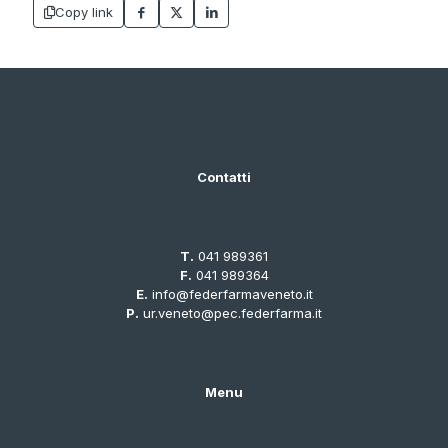
Copy link
Contatti
T.
041 989361
F.
041 989364
E.
info@federfarmaveneto.it
P.
ur.veneto@pec.federfarma.it
Menu